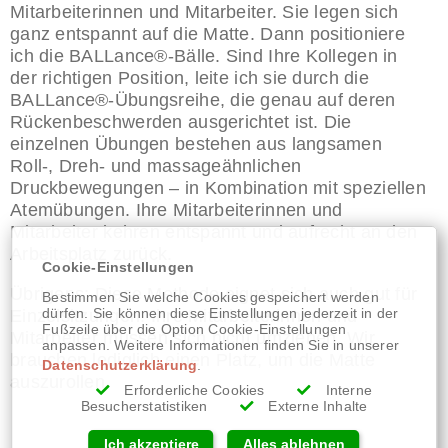
Mitarbeiterinnen und Mitarbeiter. Sie legen sich
ganz entspannt auf die Matte. Dann positioniere
ich die BALLance®-Bälle. Sind Ihre Kollegen in
der richtigen Position, leite ich sie durch die
BALLance®-Übungsreihe, die genau auf deren
Rückenbeschwerden ausgerichtet ist. Die
einzelnen Übungen bestehen aus langsamen
Roll-, Dreh- und massageähnlichen
Druckbewegungen – in Kombination mit speziellen
Atemübungen. Ihre Mitarbeiterinnen und
Mitarbeiter kehren entspannt und aufrecht an den
Arbeitsplatz zurück.
Cookie-Einstellungen
Übrigens: Diese Methode eignet sich auch gut für
Bestimmen Sie welche Cookies gespeichert werden
Einzelsitzungen. Ihre Mitarbeiterinnen und
dürfen. Sie können diese Einstellungen jederzeit in der
Fußzeile über die Option Cookie-Einstellungen
Mitarbeiter müssen sich nicht umziehen. Wir
anpassen. Weitere Informationen finden Sie in unserer
brauchen lediglich einen Platz, um die Matte
Datenschutzerklärung
.
auszurollen.
Erforderliche Cookies
Interne
Besucherstatistiken
Externe Inhalte
Ich akzeptiere
Alles ablehnen