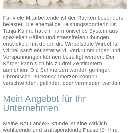
info@birgit-
Für viele Mitarbeitende ist der Rücken besonders
dobosch.de
belastet. Die ehemalige Leistungssportlerin Dr.
Tanja Kühne hat ein harmonisches System aus
+49 (0)174
speziellen Bällen und stressfreien Übungen
entwickelt, mit denen die Wirbelsäule Wirbel für
4941078
Wirbel sanft entlastet wird. Verkrümmungen und
vCard speichern
Verspannungen können beseitigt werden: Der
Körper kann sich bis zu drei Zentimetern
aufrichten. Die Schmerzen werden geringer.
Chronische Rückenschmerzen können
verschwinden, gelindert oder vermieden werden.
Mein Angebot für Ihr
Unternehmen
Meine BALLance®-Stunde ist eine wirklich
wohltuende und kraftspendende Pause für Ihre