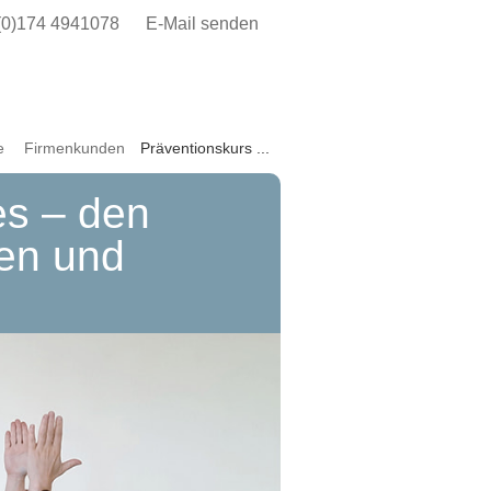
(0)174 4941078
E-Mail senden
e
Firmenkunden
Präventionskurs ...
es – den
ren und